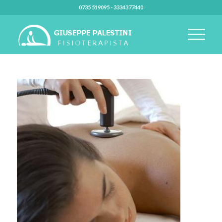
0735 519095 - 3334377440