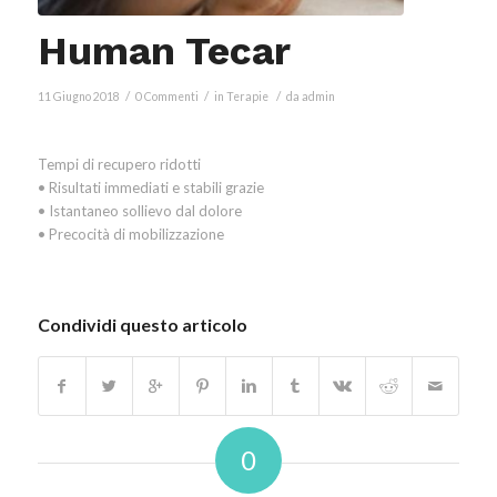
Human Tecar
/
/
/
11 Giugno 2018
0 Commenti
in
Terapie
da
admin
Tempi di recupero ridotti
• Risultati immediati e stabili grazie
• Istantaneo sollievo dal dolore
• Precocità di mobilizzazione
Condividi questo articolo
0