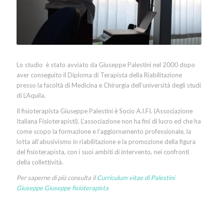
Lo studio è stato avviato da Giuseppe Palestini nel 2000 dopo
aver conseguito il Diploma di Terapista della Riabilitazione
presso la facoltà di Medicina e Chirurgia dell’università degli studi
di L’Aquila.
Il fisioterapista Giuseppe Palestini è Socio A.I.FI. (Associazione
Italiana Fisioterapisti). L’associazione non ha fini di lucro ed che ha
come scopo la formazione e l’aggiornamento professionale, la
lotta all’abusivismo in riabilitazione e la promozione della figura
del fisioterapista, con i suoi ambiti di intervento, nei confronti
della collettività.
Per saperne di più consulta il
Curriculum vitae di Palestini
Giuseppe Giuseppe fisioterapista