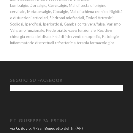
Lombalgie, Dorsalgie, Cervicalgie, Mal di testa di origine
cervicale, Metatarsalgie, Coxalgie, Mal di schiena cronico, Rigidità
e disfunzioni articolari, Sindromi miofasciali, Dolori Artrosici;
Scoliosi, Ipercifosi, Iperlordosi, Gamba corta vera/falsa, Varismo-
Valgismo funzionale, Piede piatto-cavo funzionale; Recidive
chirurgia ernia del disco, Esiti di interventi ortopedici, Patologie
infiammatorie distrettuali refrattarie a terapia farmacologica
SEGUICI SU FACEBOOK
F.T. GIUSEPPE PALESTINI
via G. Bovio, 4 -San Benedetto del Tr. (AP)