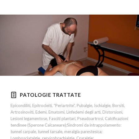
PATOLOGIE TRATTATE
Epicondiliti, Epitrocleiti, “Periartrite”, Pubalgie, Ischialgie, Borsiti,
Artrosinoviti, Edemi, Ematomi, Linfedemi degli arti, Distorsioni,
Lesioni legamentose, Fasciti plantari, Pseudoartrosi, Calcificazioni
tendinee (Sperone Calcaneare);Sindromi da intrappolamento:
tunnel carpale, tunnel tarsale, meralgia parestesica;
Lombosciatalgie, cervicobrachialgie, Cruralgie;