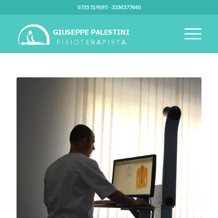
0735 519095 - 3334377440